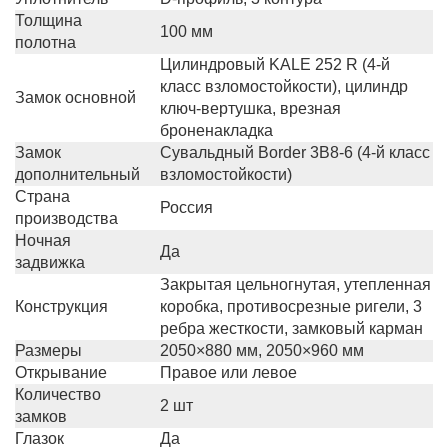
Толщина
100 мм
полотна
Цилиндровый KALE 252 R (4-й
класс взломостойкости), цилиндр
Замок основной
ключ-вертушка, врезная
броненакладка
Замок
Сувальдный Border 3B8-6 (4-й класс
дополнительный
взломостойкости)
Страна
Россия
производства
Ночная
Да
задвижка
Закрытая цельногнутая, утепленная
Конструкция
коробка, противосрезные ригели, 3
ребра жесткости, замковый карман
Размеры
2050×880 мм, 2050×960 мм
Открывание
Правое или левое
Количество
2 шт
замков
Глазок
Да