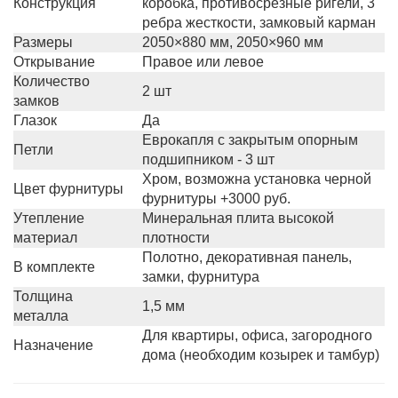
Конструкция
коробка, противосрезные ригели, 3
ребра жесткости, замковый карман
Размеры
2050×880 мм, 2050×960 мм
Открывание
Правое или левое
Количество
2 шт
замков
Глазок
Да
Еврокапля с закрытым опорным
Петли
подшипником - 3 шт
Хром, возможна установка черной
Цвет фурнитуры
фурнитуры +3000 руб.
Утепление
Минеральная плита высокой
материал
плотности
Полотно, декоративная панель,
В комплекте
замки, фурнитура
Толщина
1,5 мм
металла
Для квартиры, офиса, загородного
Назначение
дома (необходим козырек и тамбур)