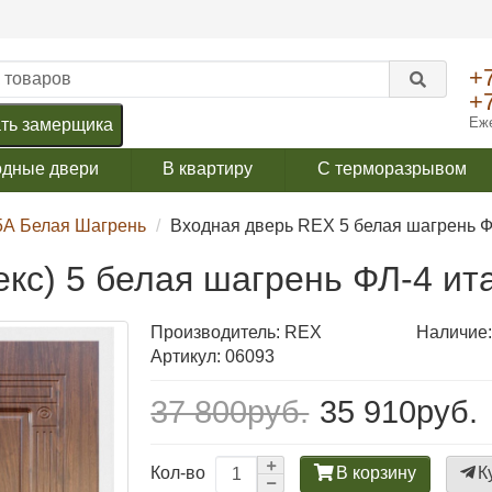
+
+
Еже
ть замерщика
одные двери
В квартиру
С терморазрывом
5А Белая Шагрень
Входная дверь REX 5 белая шагрень Ф
кс) 5 белая шагрень ФЛ-4 ит
Производитель:
REX
Наличие:
Артикул: 06093
37 800руб.
35 910руб.
В корзину
К
Кол-во