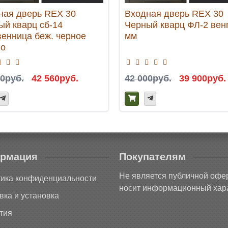
ная дверь REX 30
Входная дверь REX 30
ый кварц сб-14
Черный кварц ФЛ-2 вен
венница беж. черное
мм
ло
00руб.
42 560руб.
42 000руб.
39 900руб.
рмация
Покупателям
Не является публичной офе
ика конфиденциальности
носит информационный хара
вка и установка
тия