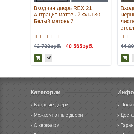
Входная дверь REX 21
Вход
Антрацит матовый ФЛ-130
Черн
Белый матовый
лист
стек
42 700руб.
40 565руб.
44 8
Категории
Инфо
Входные двери
Полит
Межкомнатные двери
Доста
С зеркалом
Гаран