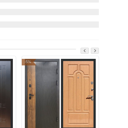
-5%
-5%