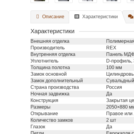
Описание
Характеристики
Характеристики
Внешняя отделка
Полимерная 
Производитель
REX
Внутренняя отделка
Панель МДФ 
Уплотнитель
D-профиль, 
Толщина полотна
100 мм
Замок основной
Цилиндровый
Замок дополнительный
Сувальдный 
Страна производства
Россия
Ночная задвижка
Да
Конструкция
Закрытая це
Размеры
2050×880 м
Открывание
Правое или
Количество замков
2 шт
Глазок
Да
Петли
Еврокапля с