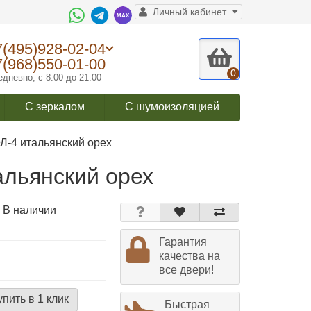
Личный кабинет
7(495)928-02-04
7(968)550-01-00
0
дневно, с 8:00 до 21:00
С зеркалом
С шумоизоляцией
Л-4 итальянский орех
альянский орех
 В наличии
Гарантия
качества на
все двери!
упить в 1 клик
Быстрая