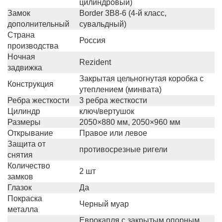
цилиндровый)
Замок
Border 3B8-6 (4-й класс,
дополнительный
сувальдный)
Страна
Россия
производства
Ночная
Rezident
задвижка
Закрытая цельногнутая коробка с
Конструкция
утеплением (минвата)
Ребра жесткости
3 ребра жесткости
Цилиндр
ключ/вертушок
Размеры
2050×880 мм, 2050×960 мм
Открывание
Правое или левое
Защита от
противосрезные ригели
снятия
Количество
2 шт
замков
Глазок
Да
Покраска
Черный муар
металла
Еврокапля с закрытым опорным