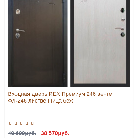
Входная дверь REX Премиум 246 венге
ФЛ-246 лиственница беж
40 600руб.
38 570руб.