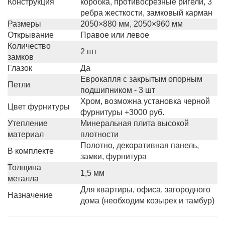
Конструкция
коробка, противосрезные ригели, 3
ребра жесткости, замковый карман
Размеры
2050×880 мм, 2050×960 мм
Открывание
Правое или левое
Количество
2 шт
замков
Глазок
Да
Еврокапля с закрытым опорным
Петли
подшипником - 3 шт
Хром, возможна установка черной
Цвет фурнитуры
фурнитуры +3000 руб.
Утепление
Минеральная плита высокой
материал
плотности
Полотно, декоративная панель,
В комплекте
замки, фурнитура
Толщина
1,5 мм
металла
Для квартиры, офиса, загородного
Назначение
дома (необходим козырек и тамбур)