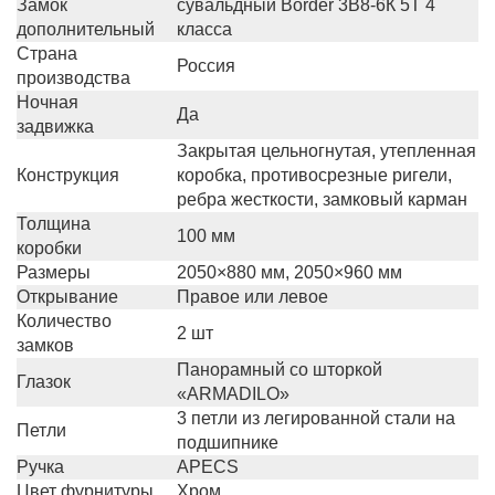
Замок
сувальдный Border 3В8-6К 5Т 4
дополнительный
класса
Страна
Россия
производства
Ночная
Да
задвижка
Закрытая цельногнутая, утепленная
Конструкция
коробка, противосрезные ригели,
ребра жесткости, замковый карман
Толщина
100 мм
коробки
Размеры
2050×880 мм, 2050×960 мм
Открывание
Правое или левое
Количество
2 шт
замков
Панорамный со шторкой
Глазок
«ARMADILO»
3 петли из легированной стали на
Петли
подшипнике
Ручка
APECS
Цвет фурнитуры
Хром