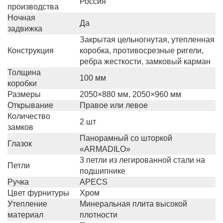
Россия
производства
Ночная
Да
задвижка
Закрытая цельногнутая, утепленная
Конструкция
коробка, противосрезные ригели,
ребра жесткости, замковый карман
Толщина
100 мм
коробки
Размеры
2050×880 мм, 2050×960 мм
Открывание
Правое или левое
Количество
2 шт
замков
Панорамный со шторкой
Глазок
«ARMADILO»
3 петли из легированной стали на
Петли
подшипнике
Ручка
APECS
Цвет фурнитуры
Хром
Утепление
Минеральная плита высокой
материал
плотности