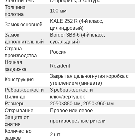
Уплотнитель
D-профиль, 3 контура
Толщина
100 мм
полотна
KALE 252 R (4-й класс,
Замок основной
цилиндровый)
Замок
Border 3B8-6 (4-й класс,
дополнительный
сувальдный)
Страна
Россия
производства
Ночная
Rezident
задвижка
Закрытая цельногнутая коробка с
Конструкция
утеплением (минвата)
Ребра жесткости
3 ребра жесткости
Цилиндр
ключ/вертушок
Размеры
2050×880 мм, 2050×960 мм
Открывание
Правое или левое
Защита от
противосрезные ригели
снятия
Количество
2 шт
замков