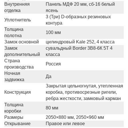
Внутренняя
Панель МДФ 20 мм, сб-16 белый
отделка
ясень
3 (Три) D-образных резиновых
Уплотнитель
контура
Толщина
100 мм
полотна
Замок основной
цилиндровый Kale 252, 4 класса
Замок
сувальдный Border 3В8-6К 5Т 4
дополнительный
класса
Страна
Россия
производства
Ночная
Да
задвижка
Закрытая цельногнутая, утепленная
Конструкция
коробка, противосрезные ригели,
ребра жесткости, замковый карман
Толщина
80 мм
коробки
Размеры
2050×880 мм, 2050×960 мм
Открывание
Правое или левое