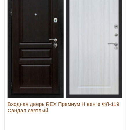
Входная дверь REX Премиум H венге ФЛ-119
Сандал светлый