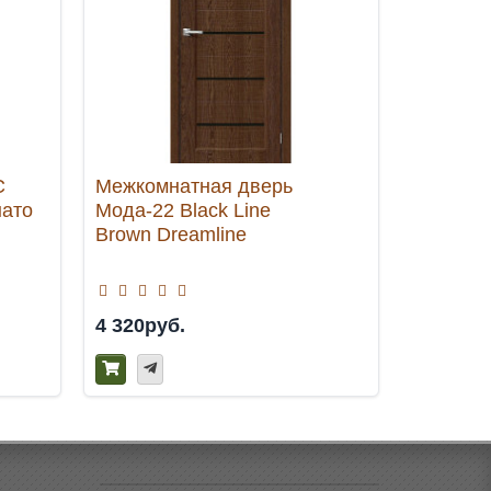
С
Межкомнатная дверь
Межкомн
нато
Мода-22 Black Line
Лотос-2 
Brown Dreamline
Glass
4 320руб.
7 470ру