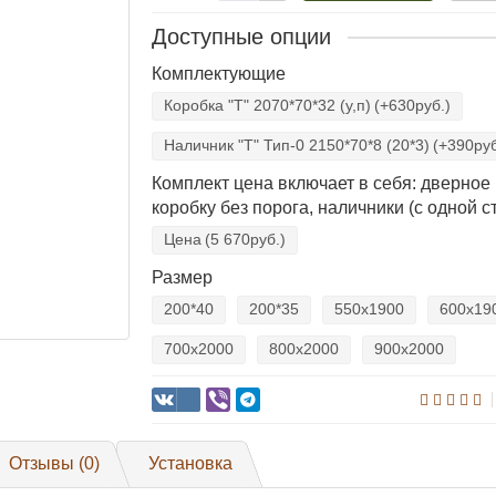
Доступные опции
Комплектующие
Коробка "Т" 2070*70*32 (у,п)
(+630руб.)
Наличник "Т" Тип-0 2150*70*8 (20*3)
(+390руб
Комплект цена включает в себя: дверное
коробку без порога, наличники (с одной 
Цена
(5 670руб.)
Размер
200*40
200*35
550x1900
600x19
700x2000
800x2000
900x2000
Отзывы (0)
Установка