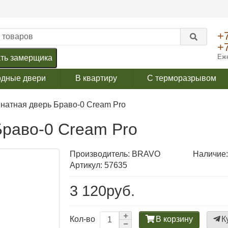
+
+
Еже
ть замерщика
одные двери
В квартиру
С терморазрывом
натная дверь Браво-0 Cream Pro
раво-0 Cream Pro
Производитель:
BRAVO
Наличие:
Артикул: 57635
3 120руб.
В корзину
К
Кол-во