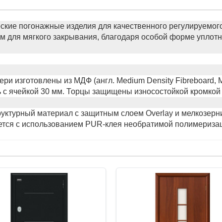
ские погонажные изделия для качественного регулируемого
м для мягкого закрывания, благодаря особой форме уплотн
ри изготовлены из МДФ (англ. Medium Density Fibreboard, 
 с ячейкой 30 мм. Торцы защищены износостойкой кромкой
уктурный материал с защитным слоем Overlay и мелкозерн
ется с использованием PUR-клея необратимой полимериза