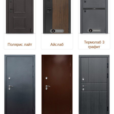
Термолаб 3
Полярис лайт
Айслаб
графит