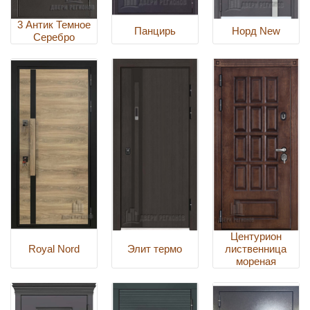
3 Антик Темное
Панцирь
Норд New
Серебро
Центурион
Royal Nord
Элит термо
лиственница
мореная