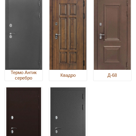
Термо Антик
Квадро
Д-68
серебро