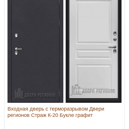
Входная дверь с терморазрывом Двери
регионов Страж К-20 Букле графит