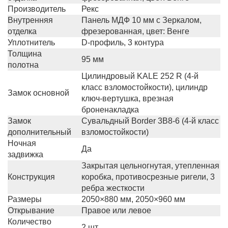
Производитель
Рекс
Внутренняя
Панель МДФ 10 мм с Зеркалом,
отделка
фрезерованная, цвет: Венге
Уплотнитель
D-профиль, 3 контура
Толщина
95 мм
полотна
Цилиндровый KALE 252 R (4-й
класс взломостойкости), цилиндр
Замок основной
ключ-вертушка, врезная
броненакладка
Замок
Сувальдный Border 3B8-6 (4-й класс
дополнительный
взломостойкости)
Ночная
Да
задвижка
Закрытая цельногнутая, утепленная
Конструкция
коробка, противосрезные ригели, 3
ребра жесткости
Размеры
2050×880 мм, 2050×960 мм
Открывание
Правое или левое
Количество
2 шт