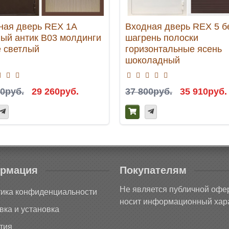
ная дверь REX 1А
Входная дверь REX 5 б
ый антик B03 молдинги
шагрень полоски
е светлый
горизонтальные ясень
шоколадный
00руб.
29 260руб.
37 800руб.
35 910руб.
рмация
Покупателям
Не является публичной офе
ика конфиденциальности
носит информационный хара
вка и установка
тия