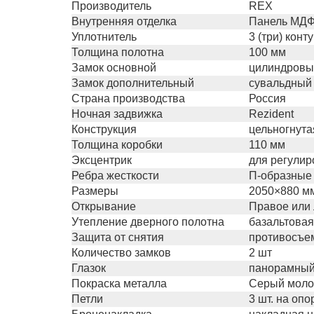
Производитель
REX
Внутренняя отделка
Панель МДФ 
Уплотнитель
3 (три) кон
Толщина полотна
100 мм
Замок основной
цилиндровый
Замок дополнительный
сувальдный 
Страна производства
Россия
Ночная задвижка
Rezident
Конструкция
цельногнута
Толщина коробки
110 мм
Эксцентрик
для регулир
Ребра жесткости
П-образные 
Размеры
2050×880 м
Открывание
Правое или
Утепление дверного полотна
базальтовая
Защита от снятия
противосъем
Количество замков
2 шт
Глазок
панорамный
Покраска металла
Серый моло
Петли
3 шт. на оп