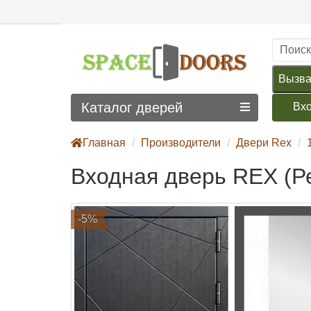
Вызва
Каталог дверей
Вх
Главная
Производители
Двери Rex
Входная дверь REX (Ре
-5%