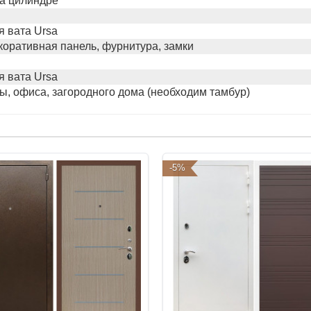
а цилиндре
 вата Ursa
коративная панель, фурнитура, замки
 вата Ursa
ы, офиса, загородного дома (необходим тамбур)
-5%