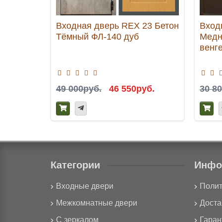
Входная дверь REX 23 Бетон
Вход
Тёмный ФЛ-140 дуб
Медн
венг
49 000руб.
46 550руб.
30 8
Категории
Инфо
Входные двери
Полит
Межкомнатные двери
Доста
С зеркалом
Гаран