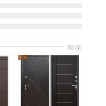
-5%
-5%