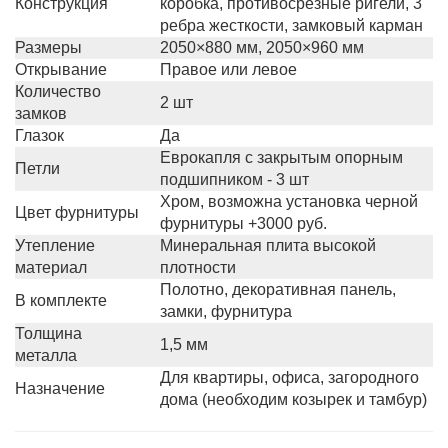
Конструкция
коробка, противосрезные ригели, 3
ребра жесткости, замковый карман
Размеры
2050×880 мм, 2050×960 мм
Открывание
Правое или левое
Количество
2 шт
замков
Глазок
Да
Еврокапля с закрытым опорным
Петли
подшипником - 3 шт
Хром, возможна установка черной
Цвет фурнитуры
фурнитуры +3000 руб.
Утепление
Минеральная плита высокой
материал
плотности
Полотно, декоративная панель,
В комплекте
замки, фурнитура
Толщина
1,5 мм
металла
Для квартиры, офиса, загородного
Назначение
дома (необходим козырек и тамбур)