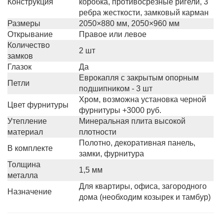
Конструкция
коробка, противосрезные ригели, 3
ребра жесткости, замковый карман
Размеры
2050×880 мм, 2050×960 мм
Открывание
Правое или левое
Количество
2 шт
замков
Глазок
Да
Еврокапля с закрытым опорным
Петли
подшипником - 3 шт
Хром, возможна установка черной
Цвет фурнитуры
фурнитуры +3000 руб.
Утепление
Минеральная плита высокой
материал
плотности
Полотно, декоративная панель,
В комплекте
замки, фурнитура
Толщина
1,5 мм
металла
Для квартиры, офиса, загородного
Назначение
дома (необходим козырек и тамбур)