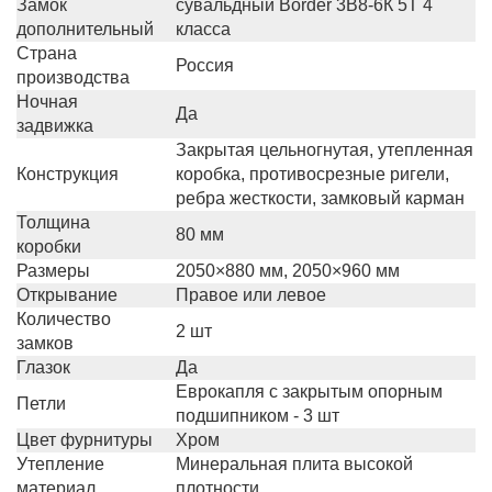
Замок
сувальдный Border 3В8-6К 5Т 4
дополнительный
класса
Страна
Россия
производства
Ночная
Да
задвижка
Закрытая цельногнутая, утепленная
Конструкция
коробка, противосрезные ригели,
ребра жесткости, замковый карман
Толщина
80 мм
коробки
Размеры
2050×880 мм, 2050×960 мм
Открывание
Правое или левое
Количество
2 шт
замков
Глазок
Да
Еврокапля с закрытым опорным
Петли
подшипником - 3 шт
Цвет фурнитуры
Хром
Утепление
Минеральная плита высокой
материал
плотности