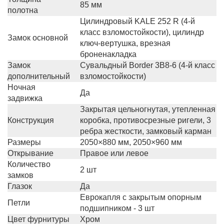
85 мм
полотна
Цилиндровый KALE 252 R (4-й
класс взломостойкости), цилиндр
Замок основной
ключ-вертушка, врезная
броненакладка
Замок
Сувальдный Border 3B8-6 (4-й класс
дополнительный
взломостойкости)
Ночная
Да
задвижка
Закрытая цельногнутая, утепленная
Конструкция
коробка, противосрезные ригели, 3
ребра жесткости, замковый карман
Размеры
2050×880 мм, 2050×960 мм
Открывание
Правое или левое
Количество
2 шт
замков
Глазок
Да
Еврокапля с закрытым опорным
Петли
подшипником - 3 шт
Цвет фурнитуры
Хром